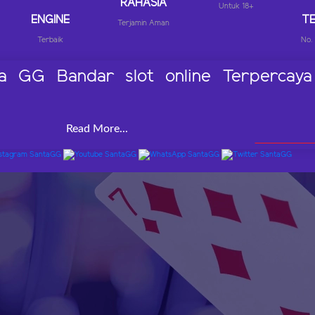
RAHASIA
Untuk 18+
ENGINE
T
Terjamin Aman
Terbaik
No. 
a GG Bandar slot online Terpercaya
Read More...