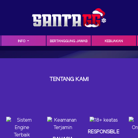
INFO
BERTANGGUNG JAWAB
KEBIJAKAN
TENTANG KAMI
RESPONSIBLE