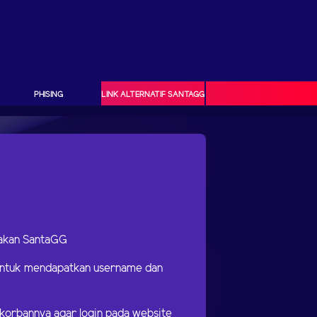
PHISING
LINK ALTERNATIF SANTAGG
makan SantaGG
 untuk mendapatkan username dan
korbannya agar login pada website