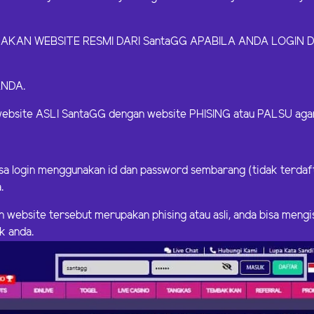
N WEBSITE RESMI DARI SantaGG APABILA ANDA LOGIN DA
ANDA.
bsite ASLI SantaGG dengan website PHISING atau PALSU agar 
isa login menggunakan id dan password sembarang (tidak terdaft
.
n website tersebut merupakan phising atau asli, anda bisa mengi
k anda.