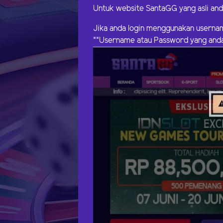
Untuk website SantaGG yang asli and
Jika anda login menggunakan userna
""Username atau Password yang anda