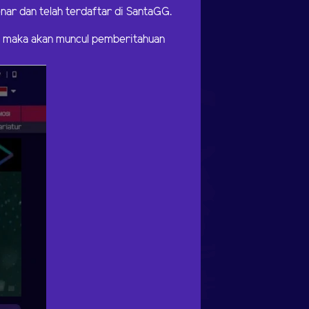
ar dan telah terdaftar di SantaGG.
) maka akan muncul pemberitahuan