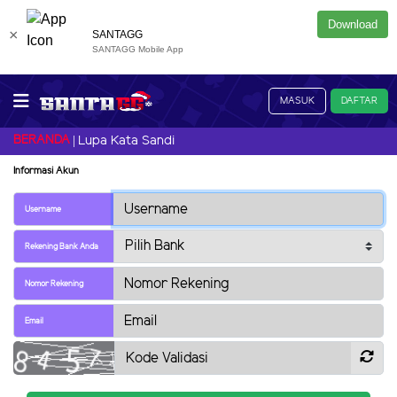
Download
×
SANTAGG
SANTAGG Mobile App
MASUK
DAFTAR
BERANDA
Lupa Kata Sandi
Informasi Akun
Username
Rekening Bank Anda
Nomor Rekening
Email