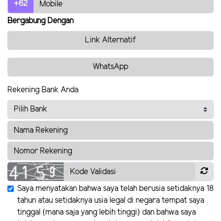
+62
Bergabung Dengan
Link Alternatif
WhatsApp
Rekening Bank Anda
Saya menyatakan bahwa saya telah berusia setidaknya 18
tahun atau setidaknya usia legal di negara tempat saya
tinggal (mana saja yang lebih tinggi) dan bahwa saya